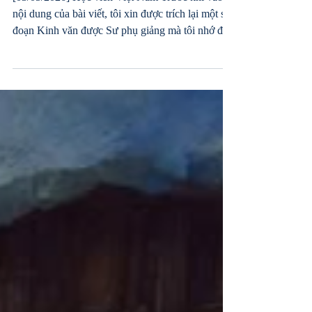
phát triển đến hiện nay
[03/05/2026] Học viên Việt Nam Trước khi vào
nội dung của bài viết, tôi xin được trích lại một số
đoạn Kinh văn được Sư phụ giảng mà tôi nhớ đại
ý, không nguyên văn như sau: 1. Giảng Pháp tại
Pháp hội Châu Âu, 1998 Đạo đức nhân loại ngày
càng mất đi, xã hội đã đến mức không ai có thể
dọn dẹp được nữa rồi, con người cũng đến lúc
nguy hiểm nhất rồi. Bởi vì Thần không thể cho
phép loại nhân loại biến dị ở dạng giữa người và
súc vật này tồn tại. Mọi người biết rằng người
phương T