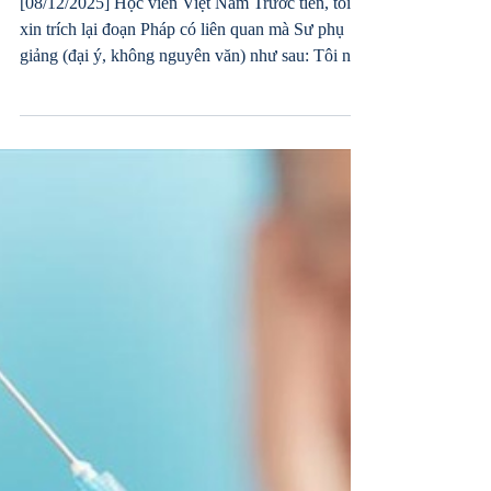
Sự khác biệt của việc Trước
và Sau khi phạm tội Tà dâm
khi đã bước vào tu luyện
[08/12/2025] Học viên Việt Nam Trước tiên, tôi
xin trích lại đoạn Pháp có liên quan mà Sư phụ
giảng (đại ý, không nguyên văn) như sau: Tôi nói
cựu thế lực can nhiễu, chư vị từng nghĩ đến chưa?
Cựu thế lực, cựu vũ trụ coi điều gì là nặng nhất?
Chính là ‘sắc’, sự không ý tứ giữa nam nữ, là thứ
được xét là nặng nhất. Trong quá khứ hễ phạm
giới luật về phương diện ấy, sẽ bị đuổi khỏi nhà
chùa, hoàn toàn không thể tu nữa. Còn trước mắt
Thần thì xem xét ra sao? Chư vị có biết rằng