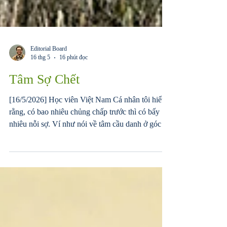
Editorial Board
16 thg 5
16 phút đọc
Tâm Sợ Chết
[16/5/2026] Học viên Việt Nam Cá nhân tôi hiểu
rằng, có bao nhiêu chủng chấp trước thì có bấy
nhiêu nỗi sợ. Ví như nói về tâm cầu danh ở góc độ
vĩ mô, nếu đi xuống vi mô ở những dạng
thức/hoàn cảnh/tình huống cụ thể thì có thể biểu
hiện ra là: tâm cầu thi đỗ, tâm cầu thăng tiến, tâm
cầu thắng giải thưởng trong cuộc thi nào đó, tâm
cầu được sếp/đồng nghiệp ghi nhận công lao v..v.
Chúng đều là các dạng tâm cầu danh. Chúng cũng