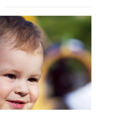
vi phạm pháp luật quốc gia thì
cũng sẽ không được dung nạp
trong công đức của Đại Pháp
[15/5/2025] Học viên Việt Nam Trong khoản 2,
phụ lục IV của Đại Viên Mãn Pháp , Sư phụ đã
giảng rất rõ (đại ý, không nguyên văn): Hễ là...