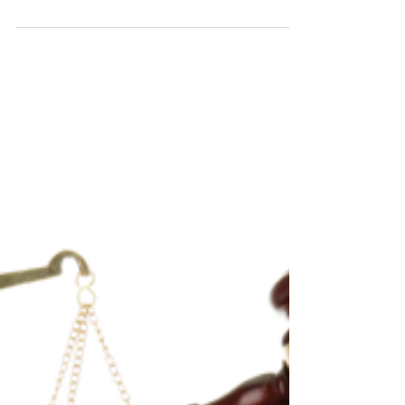
cũng sẽ gây ra hậu quả khôn
lường
[06/8/2025] Học viên Việt Nam Hiện nay tôi thấy
trên mạng xã hội có không ít học viên đang quảng
bá về hậu quả của vacxin, rằng vacxin...