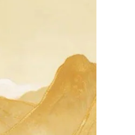
có cảm xúc, vừa ý chúng thì sẽ sinh ra tâm hoan
hỷ