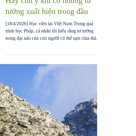
Editorial Board
18 thg 4
14 phút đọc
Hãy chú ý khi có những tư
tưởng xuất hiện trong đầu
[18/4/2026] Học viên tại Việt Nam Trong quá
trình học Pháp, cá nhân tôi hiểu rằng tư tưởng
trong đại não của con người có thể tạm chia thành
03 nguồn: - Xuất phát từ bản tính tiên thiên (hay
tôi hiểu là phần Phật tính hay chủ nguyên thần); -
Xuất phát từ bộ phận hình thành hậu thiên [những
quan niệm/kinh nghiệm sống/chấp trước] (hay tôi
hiểu là phần Ma tính); - Xuất phát từ những sinh
mệnh không gian khác phản ánh vào. Những
quan niệm/kinh nghiệm sống/chấp trước hình
thành