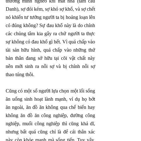
thường mình nghèo khi mất nhà (tâm cầu 
Danh), sợ đói kém, sợ khó sợ khổ, và sợ chết 
nó khiến tư tưởng người ta bị hoảng loạn lên 
có đúng không? Sự đau khổ này là do chính 
các chủng tâm kia gây ra chứ người ta thực 
sự không có đau khổ gì hết. Vì quá chấp vào 
tài sản hữu hình, quá chấp vào những thứ 
bản thân đang sở hữu tại cõi vật chất này 
nên mới sinh ra nỗi sợ và bị chính nỗi sợ 
thao túng thôi.
Cũng có một số người lựa chọn một lối sống 
ăn uống sinh hoạt lành mạnh, ví dụ họ bớt 
ăn ngoài, ăn đồ ăn không qua chế biến hay 
không ăn đồ ăn công nghiệp, đường công 
nghiệp, muối công nghiệp thì cũng khả dĩ, 
nhưng bất quá cũng chỉ là để cái thân xác 
này còn khỏe mạnh mà sống tiếp. Tuy vậy, 