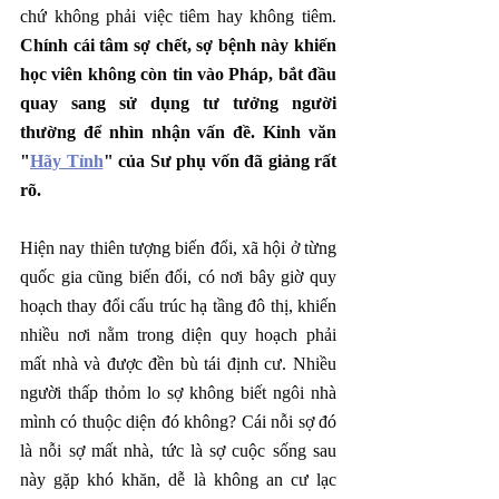
chứ không phải việc tiêm hay không tiêm. 
Chính cái tâm sợ chết, sợ bệnh này khiến 
học viên không còn tin vào Pháp, bắt đầu 
quay sang sử dụng tư tưởng người 
thường để nhìn nhận vấn đề. Kinh văn 
"
Hãy Tỉnh
" của Sư phụ vốn đã giảng rất 
rõ.
Hiện nay thiên tượng biến đổi, xã hội ở từng 
quốc gia cũng biến đổi, có nơi bây giờ quy 
hoạch thay đổi cấu trúc hạ tầng đô thị, khiến 
nhiều nơi nằm trong diện quy hoạch phải 
mất nhà và được đền bù tái định cư. Nhiều 
người thấp thỏm lo sợ không biết ngôi nhà 
mình có thuộc diện đó không? Cái nỗi sợ đó 
là nỗi sợ mất nhà, tức là sợ cuộc sống sau 
này gặp khó khăn, dễ là không an cư lạc 