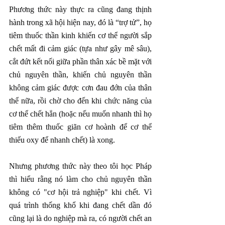
Phương thức này thực ra cũng đang thịnh 
hành trong xã hội hiện nay, đó là “trợ tử”, họ 
tiêm thuốc thần kinh khiến cơ thể người sắp 
chết mất đi cảm giác (tựa như gây mê sâu), 
cắt đứt kết nối giữa phần thân xác bề mặt với 
chủ nguyên thần, khiến chủ nguyên thần 
không cảm giác được cơn đau đớn của thân 
thể nữa, rồi chờ cho đến khi chức năng của 
cơ thể chết hẳn (hoặc nếu muốn nhanh thì họ 
tiêm thêm thuốc giãn cơ hoành để cơ thể 
thiếu oxy để nhanh chết) là xong.
Nhưng phương thức này theo tôi học Pháp 
thì hiểu rằng nó làm cho chủ nguyên thần 
không có "cơ hội trả nghiệp" khi chết. Vì 
quá trình thống khổ khi đang chết dần đó 
cũng lại là do nghiệp mà ra, có người chết an 