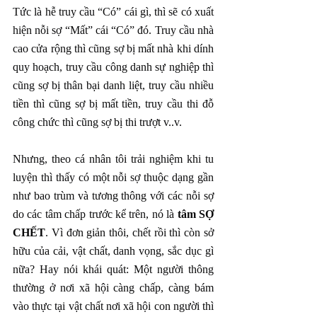
Tức là hễ truy cầu “Có” cái gì, thì sẽ có xuất 
hiện nỗi sợ “Mất” cái “Có” đó. Truy cầu nhà 
cao cửa rộng thì cũng sợ bị mất nhà khi dính 
quy hoạch, truy cầu công danh sự nghiệp thì 
cũng sợ bị thân bại danh liệt, truy cầu nhiều 
tiền thì cũng sợ bị mất tiền, truy cầu thi đỗ 
công chức thì cũng sợ bị thi trượt v..v.
Nhưng, theo cá nhân tôi trải nghiệm khi tu 
luyện thì thấy có một nỗi sợ thuộc dạng gần 
như bao trùm và tương thông với các nỗi sợ 
do các tâm chấp trước kể trên, nó là 
tâm SỢ 
CHẾT
. Vì đơn giản thôi, chết rồi thì còn sở 
hữu của cải, vật chất, danh vọng, sắc dục gì 
nữa? Hay nói khái quát: Một người thông 
thường ở nơi xã hội càng chấp, càng bám 
vào thực tại vật chất nơi xã hội con người thì 