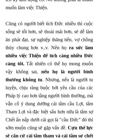
muốn làm việc Thiện.
Cũng có người biết tích Đức nhiều thì cuộc 
sống sẽ tốt hơn, sẽ thoải mái hơn, sẽ dễ làm 
ăn phát đạt, sự nghiệp thăng tiến, vợ chồng 
thủy chung hơn v..v. Nên họ 
ra sức làm 
nhiều việc Thiện để tích càng nhiều Đức 
càng tốt.
 Tất nhiên có thể họ mong muốn 
vậy không sai, 
nếu họ là người bình 
thường không tu
. Nhưng, nếu là người tu 
luyện, chịu ràng buộc bởi yêu cầu của các 
Pháp lý cao hơn tầng người bình thường, mà 
vẫn cố ý dung dưỡng cái tâm cầu Lợi, tâm 
Tham Lợi và đặc biệt sâu hơn nữa là tâm sợ 
Chết ẩn nấp dưới cái gọi là "cầu Đức" đó thì 
sớm muộn cũng sẽ gặp vấn đề. 
Cựu thế lực 
sẽ căn cứ cái tâm tham và cái tâm sợ chết 