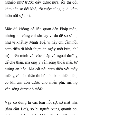
nghiệp như trước đây được nữa, rồi thì đói 
kém nên sợ đói khổ, rốt cuộc cũng lại đi kèm 
luôn nỗi sợ chết.
Mặc dù không có liên quan đến Pháp môn, 
nhưng tôi cũng chỉ xin lấy ví dụ để so sánh, 
như vị khất sỹ Minh Tuệ, vị này chỉ cầm nồi 
cơm điện đi khất thực, ăn ngày một bữa, chỉ 
mặc trên mình vải vóc chắp vá ngoài đường 
để che thân, mà ông ý vẫn sống thoải mái, tư 
tưởng an hòa. Mà cái nồi cơm điện với mấy 
miếng vải che thân thì hỏi tốn bao nhiêu tiền, 
có khi xin còn được cho miễn phí, mà họ 
vẫn sống được đó thôi?
Vậy có đúng là các loại nỗi sợ, sợ mất nhà 
(tâm cầu Lợi), sợ bị người xung quanh coi 