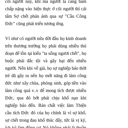
cõi người này, khi mà người ta càng bám 
chấp nặng vào hiện thực ở cõi người thì cái 
tâm Sợ chết phản ánh qua sự "Cầu Công 
Đức" cũng phát triển tương ứng.
Ví như có người nửa đời đầu họ kinh doanh 
trên thương trường họ phải dùng nhiều thủ 
đoạn để tồn tại kiểu "ta sống ngươi chết", họ 
buộc phải đắc tội và gây hại đến nhiều 
người. Nên khi về già, họ sợ nghiệp báo thời 
trẻ đã gây ra nên họ mới năng đi làm công 
đức như xây chùa, phóng sinh, góp tiền vào 
làm công quả v..v để mong tích được nhiều 
Đức, qua đó bớt phải chịu khổ nạn khi 
nghiệp báo đến. Bản chất việc làm Thiện 
cầu tích Đức đó của họ chính là vì sợ khổ, 
sợ chết trong đau khổ thúc đẩy, tức là vị kỷ, 
ích kỷ làm động cơ. Nó không phải là thuần 