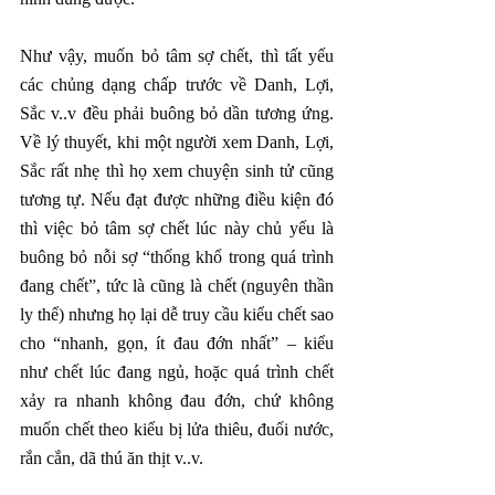
Như vậy, muốn bỏ tâm sợ chết, thì tất yếu 
các chủng dạng chấp trước về Danh, Lợi, 
Sắc v..v đều phải buông bỏ dần tương ứng. 
Về lý thuyết, khi một người xem Danh, Lợi, 
Sắc rất nhẹ thì họ xem chuyện sinh tử cũng 
tương tự. Nếu đạt được những điều kiện đó 
thì việc bỏ tâm sợ chết lúc này chủ yếu là 
buông bỏ nỗi sợ “thống khổ trong quá trình 
đang chết”, tức là cũng là chết (nguyên thần 
ly thể) nhưng họ lại dễ truy cầu kiểu chết sao 
cho “nhanh, gọn, ít đau đớn nhất” – kiểu 
như chết lúc đang ngủ, hoặc quá trình chết 
xảy ra nhanh không đau đớn, chứ không 
muốn chết theo kiểu bị lửa thiêu, đuối nước, 
rắn cắn, dã thú ăn thịt v..v.