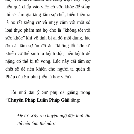
nếu quá chấp vào việc có sức khỏe để sống 
thì sẽ làm gia tăng tâm sợ chết, biểu hiện ra 
là họ rất kiêng cữ và nhạy cảm với một số 
loại thực phẩm mà họ cho là “không tốt với 
sức khỏe” khi vô tình bị ai đó mời dùng, lúc 
đó cái tâm sợ ăn đồ ăn “không tốt” đó sẽ 
khiến cơ thể sinh ra bệnh độc, nếu bệnh để 
nặng có thể bị tử vong. Lúc này cái tâm sợ 
chết sẽ đè nén khiến cho người ta quên đi 
Pháp của Sư phụ (nếu là học viên).
- Tôi nhớ đại ý Sư phụ đã giảng trong 
“
Chuyển Pháp Luân Pháp Giải
 rằng:
Đệ tử: Xảy ra chuyện ngộ độc thức ăn 
thì nên làm thế nào?