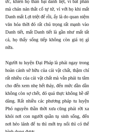
ức, khiến họ thân bại danh liệt, vì bất phẫn 
mà chán nản thắt cổ tự tử, vì với họ khi mất 
Danh mất Lợi triệt để rồi, ấy là do quan niệm 
văn hóa thời đó rất chú trọng rất mạnh vào 
Danh tiết, mất Danh tiết là gần như mất tất 
cả, họ thấy sống tiếp không còn giá trị gì 
nữa.
Người tu luyện Đại Pháp là phải ngay trong 
hoàn cảnh sở hữu của cải vật chất, thậm chí 
rất nhiều của cải vật chất mà vẫn phải tu tâm 
cho đến xem nhẹ hết thảy, đến mức dần dần 
không còn sợ chết, đó quả thực không hề dễ 
dàng. Rất nhiều các phương pháp tu luyện 
Phó nguyên thần thời xưa cũng phải rời xa 
khỏi nơi con người quần tụ sinh sống, đến 
nơi hẻo lánh để tu thì mới trụ nổi thì có thể 
hình dung được.