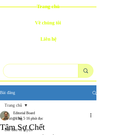
Trang chủ
Về chúng tôi
Liên hệ
Bài đăng
Trang chủ
Editorial Board
Trang chủ
16 thg 5
16 phút đọc
Tâm Sợ Chết
Bắt đầu tu luyện