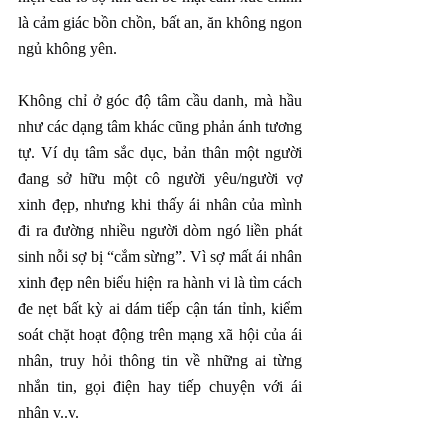
là cảm giác bồn chồn, bất an, ăn không ngon 
ngủ không yên.
Không chỉ ở góc độ tâm cầu danh, mà hầu 
như các dạng tâm khác cũng phản ánh tương 
tự. Ví dụ tâm sắc dục, bản thân một người 
đang sở hữu một cô người yêu/người vợ 
xinh đẹp, nhưng khi thấy ái nhân của mình 
đi ra đường nhiều người dòm ngó liền phát 
sinh nỗi sợ bị “cắm sừng”. Vì sợ mất ái nhân 
xinh đẹp nên biểu hiện ra hành vi là tìm cách 
đe nẹt bất kỳ ai dám tiếp cận tán tỉnh, kiểm 
soát chặt hoạt động trên mạng xã hội của ái 
nhân, truy hỏi thông tin về những ai từng 
nhắn tin, gọi điện hay tiếp chuyện với ái 
nhân v..v.