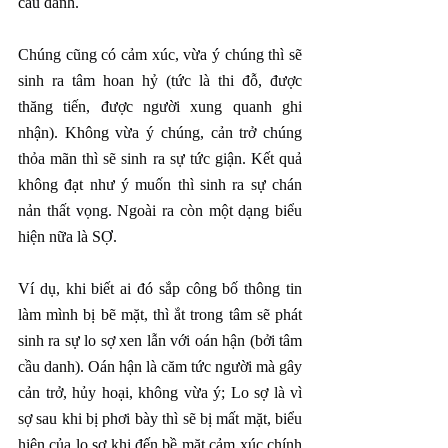
cầu danh.
Chúng cũng có cảm xúc, vừa ý chúng thì sẽ 
sinh ra tâm hoan hỷ (tức là thi đỗ, được 
thăng tiến, được người xung quanh ghi 
nhận). Không vừa ý chúng, cản trở chúng 
thỏa mãn thì sẽ sinh ra sự tức giận. Kết quả 
không đạt như ý muốn thì sinh ra sự chán 
nản thất vọng. Ngoài ra còn một dạng biểu 
hiện nữa là SỢ.
Ví dụ, khi biết ai đó sắp công bố thông tin 
làm mình bị bẽ mặt, thì ắt trong tâm sẽ phát 
sinh ra sự lo sợ xen lẫn với oán hận (bởi tâm 
cầu danh). Oán hận là căm tức người mà gây 
cản trở, hủy hoại, không vừa ý; Lo sợ là vì 
sợ sau khi bị phơi bày thì sẽ bị mất mặt, biểu 
hiện của lo sợ khi đến bề mặt cảm xúc chính 