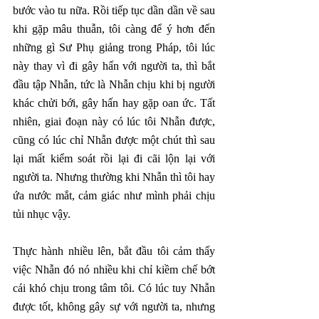
bước vào tu nữa. Rồi tiếp tục dần dần về sau 
khi gặp mâu thuẫn, tôi càng để ý hơn đến 
những gì Sư Phụ giảng trong Pháp, tôi lúc 
này thay vì đi gây hấn với người ta, thì bắt 
đầu tập Nhẫn, tức là Nhẫn chịu khi bị người 
khác chửi bới, gây hấn hay gặp oan ức. Tất 
nhiên, giai đoạn này có lúc tôi Nhẫn được, 
cũng có lúc chỉ Nhẫn được một chút thì sau 
lại mất kiểm soát rồi lại đi cãi lộn lại với 
người ta. Nhưng thường khi Nhẫn thì tôi hay 
ứa nước mắt, cảm giác như mình phải chịu 
tủi nhục vậy.
Thực hành nhiều lên, bắt đầu tôi cảm thấy 
việc Nhẫn đó nó nhiều khi chỉ kiềm chế bớt 
cái khó chịu trong tâm tôi. Có lúc tuy Nhẫn 
được tốt, không gây sự với người ta, nhưng 