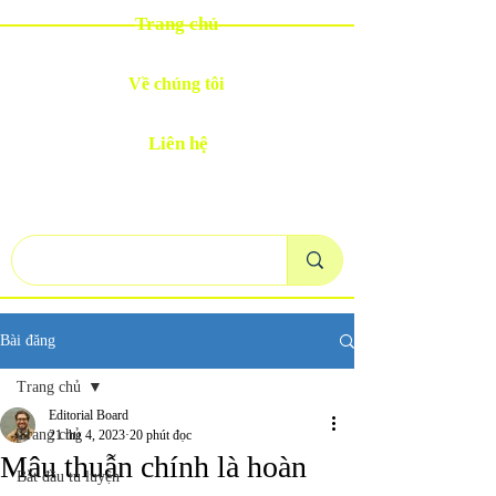
Trang chủ
Về chúng tôi
Liên hệ
Bài đăng
Trang chủ
Editorial Board
Trang chủ
21 thg 4, 2023
20 phút đọc
Mâu thuẫn chính là hoàn
Bắt đầu tu luyện