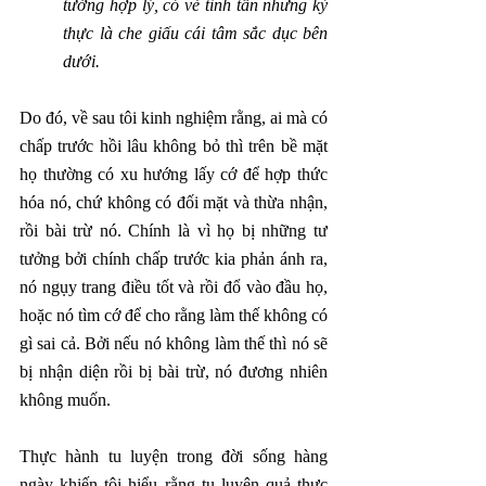
tưởng hợp lý, có vẻ tinh tấn nhưng kỳ 
thực là che giấu cái tâm sắc dục bên 
dưới.
Do đó, về sau tôi kinh nghiệm rằng, ai mà có 
chấp trước hồi lâu không bỏ thì trên bề mặt 
họ thường có xu hướng lấy cớ để hợp thức 
hóa nó, chứ không có đối mặt và thừa nhận, 
rồi bài trừ nó. Chính là vì họ bị những tư 
tưởng bởi chính chấp trước kia phản ánh ra, 
nó ngụy trang điều tốt và rồi đổ vào đầu họ, 
hoặc nó tìm cớ để cho rằng làm thế không có 
gì sai cả. Bởi nếu nó không làm thế thì nó sẽ 
bị nhận diện rồi bị bài trừ, nó đương nhiên 
không muốn.
Thực hành tu luyện trong đời sống hàng 
ngày khiến tôi hiểu rằng tu luyện quả thực 