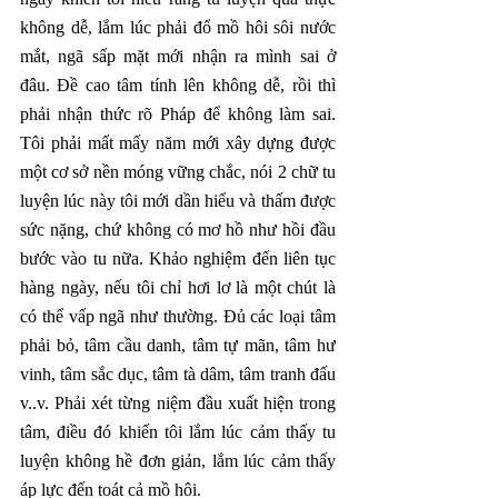
không dễ, lắm lúc phải đổ mồ hôi sôi nước 
mắt, ngã sấp mặt mới nhận ra mình sai ở 
đâu. Đề cao tâm tính lên không dễ, rồi thì 
phải nhận thức rõ Pháp để không làm sai. 
Tôi phải mất mấy năm mới xây dựng được 
một cơ sở nền móng vững chắc, nói 2 chữ tu 
luyện lúc này tôi mới dần hiểu và thấm được 
sức nặng, chứ không có mơ hồ như hồi đầu 
bước vào tu nữa. Khảo nghiệm đến liên tục 
hàng ngày, nếu tôi chỉ hơi lơ là một chút là 
có thể vấp ngã như thường. Đủ các loại tâm 
phải bỏ, tâm cầu danh, tâm tự mãn, tâm hư 
vinh, tâm sắc dục, tâm tà dâm, tâm tranh đấu 
v..v. Phải xét từng niệm đầu xuất hiện trong 
tâm, điều đó khiến tôi lắm lúc cảm thấy tu 
luyện không hề đơn giản, lắm lúc cảm thấy 
áp lực đến toát cả mồ hôi.