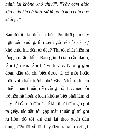
mình lại không khó chịu?
", "
Vậy cảm giác 
khó chịu kia có thực sự là mình khó chịu hay 
không?
".
Sau đó, tôi lại tiếp tục bỏ thêm thời gian suy 
nghĩ sâu xuống, tìm xem gốc rễ của cái sự 
khó chịu kia đến từ đâu? Thì tôi phát hiện ra 
rằng, có rất nhiều. Bao gồm là tâm cầu danh, 
tâm tự mãn, tâm hư vinh v..v. Nhưng giai 
đoạn đầu tôi chỉ biết được là có một hoặc 
một vài chấp trước như vậy. Nhiều khi có 
nhiều mâu thuẫn đến cùng một lúc, não tôi 
trở nên rất hoảng loạn không biết phải làm gì 
hay bắt đầu từ đâu. Thế là tôi bắt đầu tập ghi 
ra giấy, lúc đầu tôi gặp mâu thuẫn gì thì ghi 
ra hôm đó tôi ghi chú lại theo gạch đầu 
dòng, đến tối về tôi hay đem ra xem xét lại, 