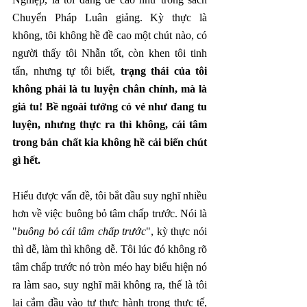
Chuyển Pháp Luân giảng. Kỳ thực là 
không, tôi không hề đề cao một chút nào, có 
người thấy tôi Nhẫn tốt, còn khen tôi tinh 
tấn, nhưng tự tôi biết, 
trạng thái của tôi 
không phải là tu luyện chân chính, mà là 
giả tu! Bề ngoài tưởng có vẻ như đang tu 
luyện, nhưng thực ra thì không, cái tâm 
trong bản chất kia không hề cải biến chút 
gì hết.
Hiểu được vấn đề, tôi bắt đầu suy nghĩ nhiều 
hơn về việc buông bỏ tâm chấp trước. Nói là 
"
buông bỏ cái tâm chấp trước
", kỳ thực nói 
thì dễ, làm thì không dễ. Tôi lúc đó không rõ 
tâm chấp trước nó tròn méo hay biểu hiện nó 
ra làm sao, suy nghĩ mãi không ra, thế là tôi 
lại cắm đầu vào tự thực hành trong thực tế, 