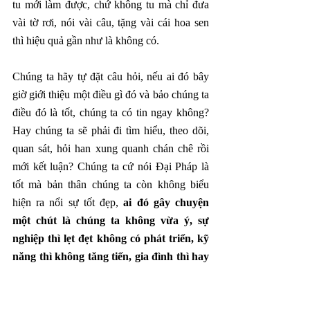
tu mới làm được, chứ không tu mà chỉ đưa 
vài tờ rơi, nói vài câu, tặng vài cái hoa sen 
thì hiệu quả gần như là không có. 
Chúng ta hãy tự đặt câu hỏi, nếu ai đó bây 
giờ giới thiệu một điều gì đó và bảo chúng ta 
điều đó là tốt, chúng ta có tin ngay không? 
Hay chúng ta sẽ phải đi tìm hiểu, theo dõi, 
quan sát, hỏi han xung quanh chán chê rồi 
mới kết luận? Chúng ta cứ nói Đại Pháp là 
tốt mà bản thân chúng ta còn không biểu 
hiện ra nổi sự tốt đẹp, 
ai đó gây chuyện 
một chút là chúng ta không vừa ý, sự 
nghiệp thì lẹt đẹt không có phát triển, kỹ 
năng thì không tăng tiến, gia đình thì hay 
xào xáo, thì hỏi họ có tin lời chúng ta nói 
hay không?
 Bây giờ nhiều người lôi một số 