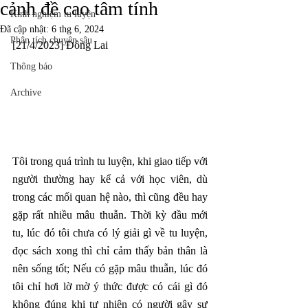
cảnh đề cao tâm tính
Kinh nghiệm tu luyện
Đã cập nhật:
6 thg 6, 2024
Phân tích chuyên sâu
[21/4/2023] Đông Lai
Thông báo
Archive
Tôi trong quá trình tu luyện, khi giao tiếp với 
người thường hay kể cả với học viên, dù 
trong các mối quan hệ nào, thì cũng đều hay 
gặp rất nhiều mâu thuẫn. Thời kỳ đầu mới 
tu, lúc đó tôi chưa có lý giải gì về tu luyện, 
đọc sách xong thì chỉ cảm thấy bản thân là 
nên sống tốt; Nếu có gặp mâu thuẫn, lúc đó 
tôi chỉ hơi lờ mờ ý thức được có cái gì đó 
không đúng khi tự nhiên có người gây sự 