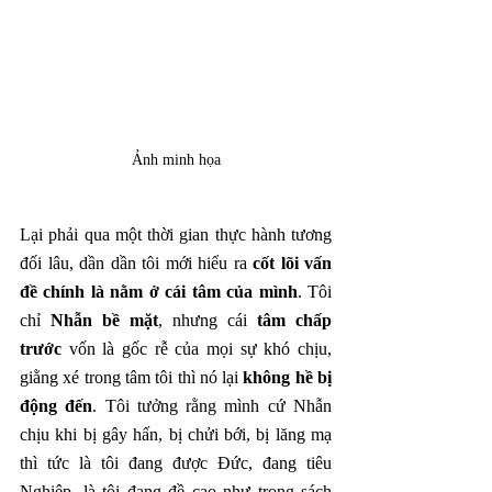
Ảnh minh họa
Lại phải qua một thời gian thực hành tương 
đối lâu, dần dần tôi mới hiểu ra 
cốt lõi vấn 
đề chính là nằm ở cái tâm của mình
. Tôi 
chỉ 
Nhẫn bề mặt
, nhưng cái 
tâm chấp 
trước
 vốn là gốc rễ của mọi sự khó chịu, 
giằng xé trong tâm tôi thì nó lại 
không hề bị 
động đến
. Tôi tưởng rằng mình cứ Nhẫn 
chịu khi bị gây hấn, bị chửi bới, bị lăng mạ 
thì tức là tôi đang được Đức, đang tiêu 
Nghiệp, là tôi đang đề cao như trong sách 