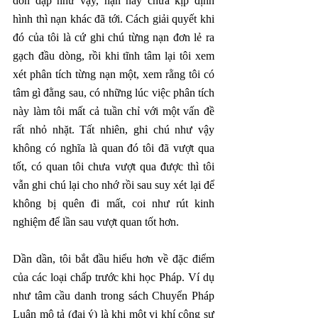
dồn dập như vậy, nạn này chưa kịp định 
hình thì nạn khác đã tới. Cách giải quyết khi 
đó của tôi là cứ ghi chú từng nạn đơn lẻ ra 
gạch đầu dòng, rồi khi tĩnh tâm lại tôi xem 
xét phân tích từng nạn một, xem rằng tôi có 
tâm gì đằng sau, có những lúc việc phân tích 
này làm tôi mất cả tuần chỉ với một vấn đề 
rất nhỏ nhặt. Tất nhiên, ghi chú như vậy 
không có nghĩa là quan đó tôi đã vượt qua 
tốt, có quan tôi chưa vượt qua được thì tôi 
vẫn ghi chú lại cho nhớ rồi sau suy xét lại để 
không bị quên đi mất, coi như rút kinh 
nghiệm để lần sau vượt quan tốt hơn.
Dần dần, tôi bắt đầu hiểu hơn về đặc điểm 
của các loại chấp trước khi học Pháp. Ví dụ 
như tâm cầu danh trong sách Chuyển Pháp 
Luân mô tả (đại ý) là khi một vị khí công sư 