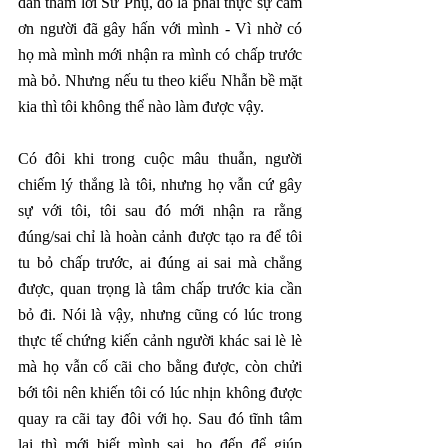
dần thấm lời Sư Phụ, đó là phải thực sự cảm 
ơn người đã gây hấn với mình - Vì nhờ có 
họ mà mình mới nhận ra mình có chấp trước 
mà bỏ. Nhưng nếu tu theo kiểu Nhẫn bề mặt 
kia thì tôi không thể nào làm được vậy. 
Có đôi khi trong cuộc mâu thuẫn, người 
chiếm lý thắng là tôi, nhưng họ vẫn cứ gây 
sự với tôi, tôi sau đó mới nhận ra rằng 
đúng/sai chỉ là hoàn cảnh được tạo ra để tôi 
tu bỏ chấp trước, ai đúng ai sai mà chẳng 
được, quan trọng là tâm chấp trước kia cần 
bỏ đi. Nói là vậy, nhưng cũng có lúc trong 
thực tế chứng kiến cảnh người khác sai lè lè 
mà họ vẫn cố cãi cho bằng được, còn chửi 
bới tôi nên khiến tôi có lúc nhịn không được 
quay ra cãi tay đôi với họ. Sau đó tĩnh tâm 
lại thì mới biết mình sai, họ đến để giúp 