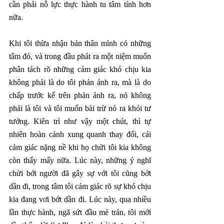
cần phải nỗ lực thực hành tu tâm tính hơn 
nữa.
Khi tôi thừa nhận bản thân mình có những 
tâm đó, và trong đầu phát ra một niệm muốn 
phân tách rõ những cảm giác khó chịu kia 
không phải là do tôi phản ánh ra, mà là do 
chấp trước kể trên phản ánh ra, nó không 
phải là tôi và tôi muốn bài trừ nó ra khỏi tư 
tưởng. Kiên trì như vậy một chút, thì tự 
nhiên hoàn cảnh xung quanh thay đổi, cái 
cảm giác nặng nề khi họ chửi tôi kia không 
còn thấy mấy nữa. Lúc này, những ý nghĩ 
chửi bới người đã gây sự với tôi cũng bớt 
dần đi, trong tâm tôi cảm giác rõ sự khó chịu 
kia đang vơi bớt dần đi. Lúc này, qua nhiều 
lần thực hành, ngã sứt đầu mẻ trán, tôi mới 