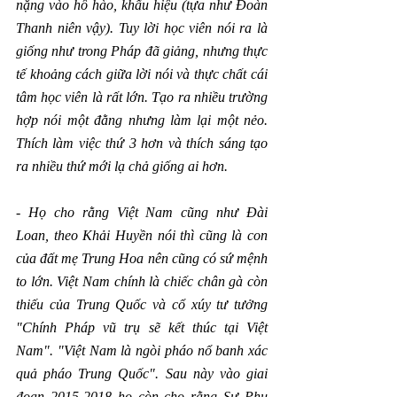
nặng vào hô hào, khẩu hiệu (tựa như Đoàn 
Thanh niên vậy). Tuy lời học viên nói ra là 
giống như trong Pháp đã giảng, nhưng thực 
tế khoảng cách giữa lời nói và thực chất cái 
tâm học viên là rất lớn. Tạo ra nhiều trường 
hợp nói một đằng nhưng làm lại một nẻo. 
Thích làm việc thứ 3 hơn và thích sáng tạo 
ra nhiều thứ mới lạ chả giống ai hơn.
- 
Họ cho rằng Việt Nam cũng như Đài 
Loan, theo Khải Huyền nói thì cũng là con 
của đất mẹ Trung Hoa nên cũng có sứ mệnh 
to lớn. Việt Nam chính là chiếc chân gà còn 
thiếu của Trung Quốc và cổ xúy tư tưởng 
"Chính Pháp vũ trụ sẽ kết thúc tại Việt 
Nam". "Việt Nam là ngòi pháo nổ banh xác 
quả pháo Trung Quốc". Sau này vào giai 
đoạn 2015-2018 họ còn cho rằng Sư Phụ 