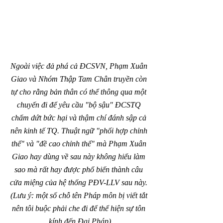
Ngoài việc đả phá cả ĐCSVN, Phạm Xuân 
Giao và Nhóm Thập Tam Chân truyền còn 
tự cho rằng bản thân có thể thông qua một 
chuyến đi để yêu cầu "bộ sậu" ĐCSTQ 
chấm dứt bức hại và thậm chí đánh sập cả 
nên kinh tế TQ. Thuật ngữ "phối hợp chỉnh 
thể" và "đề cao chỉnh thể" mà Phạm Xuân 
Giao hay dùng về sau này không hiểu làm 
sao mà rất hay được phổ biến thành câu 
cửa miệng của hệ thống PĐV-LLV sau này. 
(Lưu ý: một số chỗ tên Pháp môn bị viết tắt 
nên tôi buộc phải che đi để thể hiện sự tôn 
kính đến Đại Pháp)