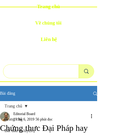
Trang chủ
Về chúng tôi
Liên hệ
Bài đăng
Trang chủ
Editorial Board
Trang chủ
19 thg 6, 2019
56 phút đọc
Chứng thực Đại Pháp hay
Bắt đầu tu luyện