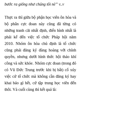
bước ra giống như chúng tôi nè” v..v
Thực ra thì giữa bộ phận học viên ôn hòa và 
bộ phân cực đoan này cũng đã từng có 
những tranh cãi nhất định, điển hình nhất là 
phải kể đến việc tổ chức Pháp hội năm 
2010. Nhóm ôn hòa chủ định là tổ chức 
cũng phải đăng ký đàng hoàng với chính 
quyền, nhưng dưới hình thức hội thảo khí 
công và sức khỏe. Nhóm cực đoan (trong đó 
có Vũ Đức Trung trước khi bị bắt) cổ xúy 
việc cứ tổ chức mà không cần đăng ký hay 
khai báo gì hết, cứ tập trung học viên đến 
thôi. Và cuối cùng thì kết quả là:
- Nhóm ôn hòa tổ chức bình thường, không 
gặp vấn đề gì