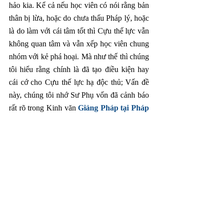
hảo kia. Kể cả nếu học viên có nói rằng bản 
thân bị lừa, hoặc do chưa thấu Pháp lý, hoặc 
là do làm với cái tâm tốt thì Cựu thế lực vẫn 
không quan tâm và vẫn xếp học viên chung 
nhóm với kẻ phá hoại. Mà như thế thì chúng 
tôi hiểu rằng chính là đã tạo điều kiện hay 
cái cớ cho Cựu thế lực hạ độc thủ; Vấn đề 
này, chúng tôi nhớ Sư Phụ vốn đã cảnh báo 
rất rõ trong Kinh văn 
Giảng Pháp tại Pháp 
hội New York 2015
(mục hỏi đáp về việc 
thu tiền tại Cáp Nhĩ Tân).
Do đó, để tránh tạo ra thêm những tổn thất 
không đáng có, cũng như tránh bị Cựu thế 
lực có thêm cơ hội dùi vào sơ hở và bức hại, 
chúng tôi xin khuyến nghị các học viên, nhất 
là học viên Việt Nam: 
Tốt nhất không nên 