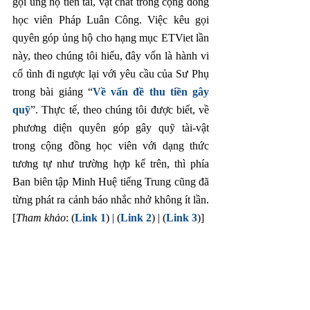
gọi ủng hộ tiền tài, vật chất trong cộng đồng 
học viên Pháp Luân Công. Việc kêu gọi 
quyên góp ủng hộ cho hạng mục ETViet lần 
này, theo chúng tôi hiểu, đây vốn là hành vi 
cố tình đi ngược lại với yêu cầu của Sư Phụ 
trong bài giảng “
Về vấn đề thu tiền gây 
quỹ
”. Thực tế, theo chúng tôi được biết, về 
phương diện quyên góp gây quỹ tài-vật 
trong cộng đồng học viên với dạng thức 
tương tự như trường hợp kể trên, thì phía 
Ban biên tập Minh Huệ tiếng Trung cũng đã 
từng phát ra cảnh báo nhắc nhở không ít lần. 
[
Tham khảo
: (
Link 1
) | (
Link 2
) | (
Link 3
)] 