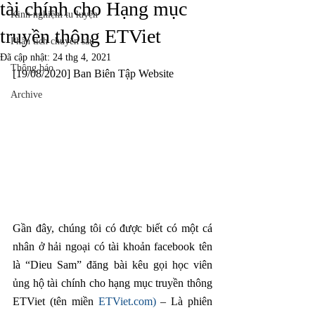
tài chính cho Hạng mục
Kinh nghiệm tu luyện
truyền thông ETViet
Phân tích chuyên sâu
Đã cập nhật:
24 thg 4, 2021
Thông báo
[19/08/2020] Ban Biên Tập Website
Archive
Gần đây, chúng tôi có được biết có một cá 
nhân ở hải ngoại có tài khoản facebook tên 
là “Dieu Sam” đăng bài kêu gọi học viên 
ủng hộ tài chính cho hạng mục truyền thông 
ETViet (tên miền 
ETViet.com
)
 – Là phiên 