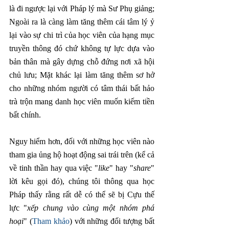
là đi ngược lại với Pháp lý mà Sư Phụ giảng; 
Ngoài ra là càng làm tăng thêm cái tâm lý ỷ 
lại vào sự chi trì của học viên của hạng mục 
truyền thông đó chứ không tự lực dựa vào 
bản thân mà gây dựng chỗ đứng nơi xã hội 
chủ lưu; Mặt khác lại làm tăng thêm sơ hở 
cho những nhóm người có tâm thái bất hảo 
trà trộn mang danh học viên muốn kiếm tiền 
bất chính. 
Nguy hiểm hơn, đối với những học viên nào 
tham gia ủng hộ hoạt động sai trái trên (kể cả 
về tinh thần hay qua việc "
like
" hay "
share
" 
lời kêu gọi đó), chúng tôi thông qua học 
Pháp thấy rằng rất dễ có thể sẽ bị Cựu thế 
lực "
xếp chung vào cùng một nhóm phá 
hoại
" (
Tham khảo
) với những đối tượng bất 