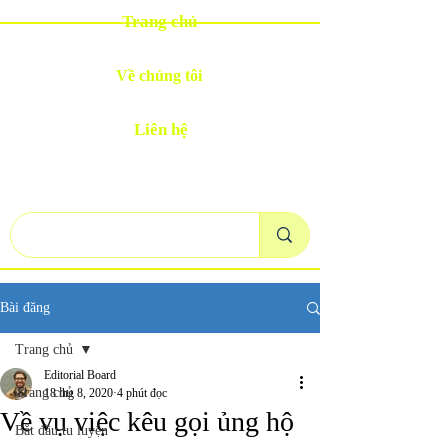
Trang chủ
Về chúng tôi
Liên hệ
Bài đăng
Trang chủ
Editorial Board
Trang chủ
18 thg 8, 2020
4 phút đọc
Về vụ việc kêu gọi ủng hộ
Bắt đầu tu luyện