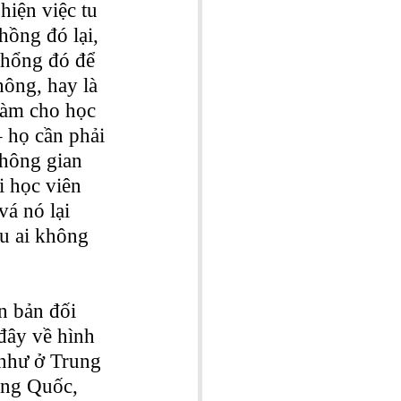
hiện việc tu 
hồng đó lại, 
ỗ hổng đó để 
hông, hay là 
làm cho học 
– họ cần phải 
không gian 
i học viên 
á nó lại 
u ai không 
n bản đối 
đây về hình 
 như ở Trung 
ung Quốc, 