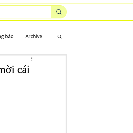
ng báo
Archive
mời cái