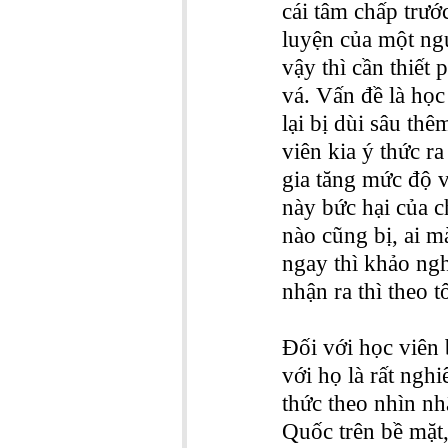
cái tâm chấp trước
luyện của một ngư
vậy thì cần thiết
vá. Vấn đề là học
lại bị dùi sâu th
viên kia ý thức r
gia tăng mức độ v
này bức hại của c
nào cũng bị, ai m
ngay thì khảo ngh
nhận ra thì theo t
Đối với học viên
với họ là rất ngh
thức theo nhìn nh
Quốc trên bề mặt