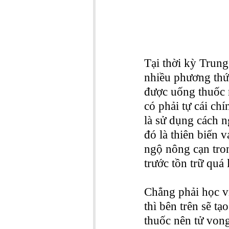
Tại thời kỳ Trun
nhiều phương thứ
được uống thuốc n
có phải tự cái ch
là sử dụng cách n
đó là thiên biến 
ngộ nông cạn tron
trước tồn trữ quá
Chẳng phải học v
thì bên trên sẽ t
thuốc nên tử von