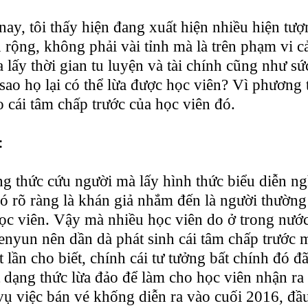
ay, tôi thấy hiện đang xuất hiện nhiều hiện tượ
n rộng, không phải vài tỉnh mà là trên phạm vi c
a lấy thời gian tu luyện và tài chính cũng như sứ
 sao họ lại có thể lừa được học viên? Vì phương 
 cái tâm chấp trước của học viên đó.
:
g thức cứu người mà lấy hình thức biểu diễn ng
ó rõ ràng là khán giả nhắm đến là người thường 
ọc viên. Vậy mà nhiều học viên do ở trong nướ
enyun nên dần dà phát sinh cái tâm chấp trước
ần cho biết, chính cái tư tưởng bất chính đó đã
t dạng thức lừa đảo để làm cho học viên nhận ra
 vụ việc bán vé khống diễn ra vào cuối 2016, đầ