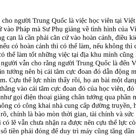
 cho người Trung Quốc là việc học viên tại Việ
ứ vào Pháp mà Sư Phụ giảng về tình hình của Vi
ng cạn là cần phải căn cứ vào hoàn cảnh, điều k
 nếu có hoàn cảnh thì có thể làm, nếu không thì
ó thể làm tốt những việc tại địa khu mình cũng l
người vẫn cho rằng người Trung Quốc là đến V
ân tướng nên bị cái tâm cực đoan đó dẫn động m
àm. Cựu thế lực nhìn thấy rồi, họ an bài một dạng
thẳng vào cái tâm cực đoan đó của học viên, đó 
 như gọi điện thoại giảng chân tướng qua phần 
hông có công khai nhà cung cấp đường truyền, 
rõ, chính là bào mòn thời gian, tài chính và sức 
 có lẽ vẫn chưa nhận ra được nên cựu thế lực c
số tiền phải đóng để duy trì máy cũng tăng dần 