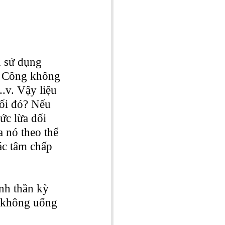
 sử dụng 
n Công không 
.v. Vậy liệu 
dối đó? Nếu 
ức lừa dối 
 nó theo thể 
ác tâm chấp 
nh thần kỳ 
ì không uống 