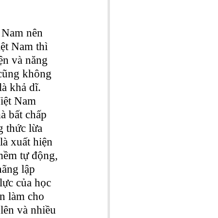
t Nam nên 
ệt Nam thì 
iện và năng 
 cũng không 
à khả dĩ. 
iệt Nam 
à bất chấp 
 thức lừa 
là xuất hiện 
mềm tự động, 
hãng lập 
lực của học 
òn làm cho 
lên và nhiều 