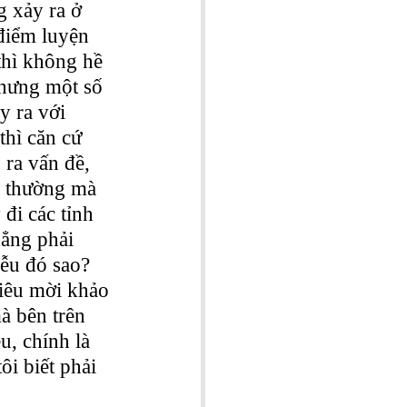
 xảy ra ở 
điểm luyện 
thì không hề 
nhưng một số 
y ra với 
thì căn cứ 
 ra vấn đề, 
h thường mà 
đi các tỉnh 
hẳng phải 
iễu đó sao? 
hiêu mời khảo 
 bên trên 
u, chính là 
ôi biết phải 