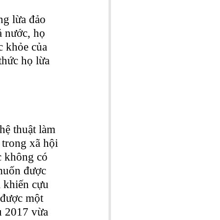
ng lừa đảo 
ả nước, họ 
c khỏe của 
thức họ lừa 
hệ thuật làm 
trong xã hội 
c không có 
 muốn được 
 khiến cựu 
 được một 
u 2017 vừa 