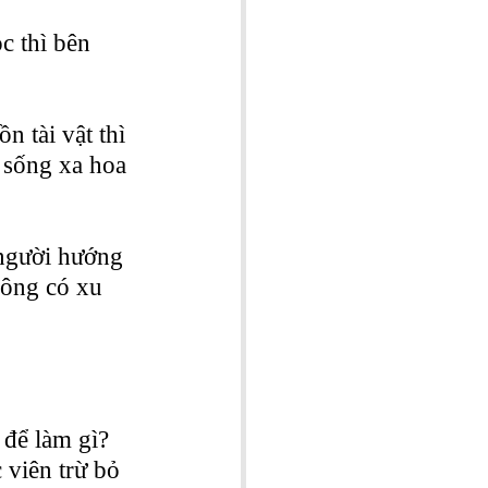
 thì bên 
 tài vật thì 
 sống xa hoa 
người hướng 
Công có xu 
 để làm gì? 
 viên trừ bỏ 