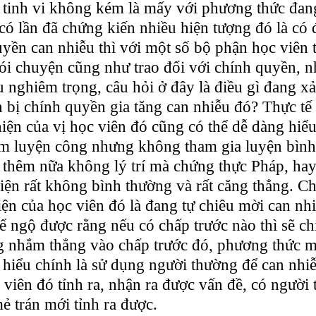
 tinh vi không kém là mấy với phương thức đang
ó lần đã chứng kiến nhiều hiện tượng đó là có 
yền can nhiễu thì với một số bộ phận học viên 
nói chuyện cũng như trao đổi với chính quyền, 
ễu nghiêm trọng, câu hỏi ở đây là điều gì đang xả
 bị chính quyền gia tăng can nhiễu đó? Thực tế 
hiện của vị học viên đó cũng có thể dễ dàng hiểu
ểm luyện công nhưng không tham gia luyện bìn
thêm nữa không lý trí mà chứng thực Pháp, hay 
 hiện rất không bình thường và rất căng thẳng. C
iện của học viên đó là đang tự chiêu mời can nh
thể ngộ được rằng nếu có chấp trước nào thì sẽ c
 nhắm thẳng vào chấp trước đó, phương thức mà
 hiểu chính là sử dụng người thường để can nhiễ
viên đó tỉnh ra, nhận ra được vấn đề, có người t
ẻ trán mới tỉnh ra được.