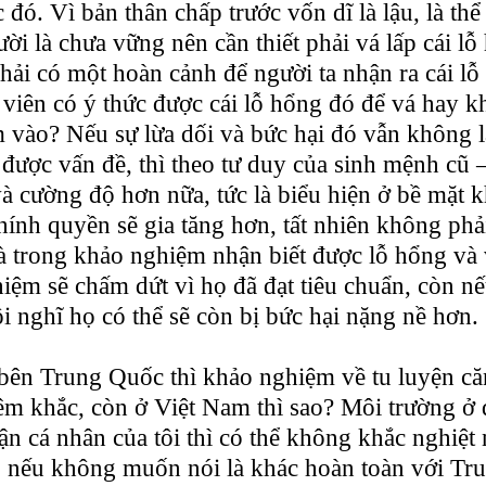
 đó. Vì bản thân chấp trước vốn dĩ là lậu, là thể 
ời là chưa vững nên cần thiết phải vá lấp cái lỗ 
 phải có một hoàn cảnh để người ta nhận ra cái l
 viên có ý thức được cái lỗ hổng đó để vá hay k
êm vào? Nếu sự lừa dối và bức hại đó vẫn không 
a được vấn đề, thì theo tư duy của sinh mệnh cũ 
à cường độ hơn nữa, tức là biểu hiện ở bề mặt 
hính quyền sẽ gia tăng hơn, tất nhiên không phả
à trong khảo nghiệm nhận biết được lỗ hổng và v
iệm sẽ chấm dứt vì họ đã đạt tiêu chuẩn, còn nế
ôi nghĩ họ có thể sẽ còn bị bức hại nặng nề hơn.
 bên Trung Quốc thì khảo nghiệm về tu luyện că
iêm khắc, còn ở Việt Nam thì sao? Môi trường ở 
ận cá nhân của tôi thì có thể không khắc nghiệt
, nếu không muốn nói là khác hoàn toàn với Tr