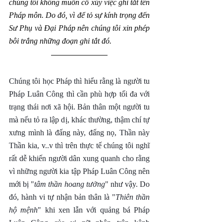
chúng tôi không muốn cổ xúy việc ghi tắt tên 
Pháp môn. Do đó, vì để tỏ sự kính trọng đến 
Sư Phụ và Đại Pháp nên chúng tôi xin phép 
bôi trắng những đoạn ghi tắt đó.
Chúng tôi học Pháp thì hiểu rằng là người tu 
Pháp Luân Công thì cần phù hợp tối đa với 
trạng thái nơi xã hội. Bản thân một người tu 
mà nếu tỏ ra lập dị, khác thường, thậm chí tự 
xưng mình là đấng này, đấng nọ, Thần này 
Thần kia, v..v thì trên thực tế chúng tôi nghĩ 
rất dễ khiến người dân xung quanh cho rằng 
vì những người kia tập Pháp Luân Công nên 
mới bị "
tâm thần hoang tưởng
" như vậy. Do 
đó, hành vi tự nhận bản thân là "
Thiên thần 
hộ mệnh
" khi xen lẫn với quảng bá Pháp 