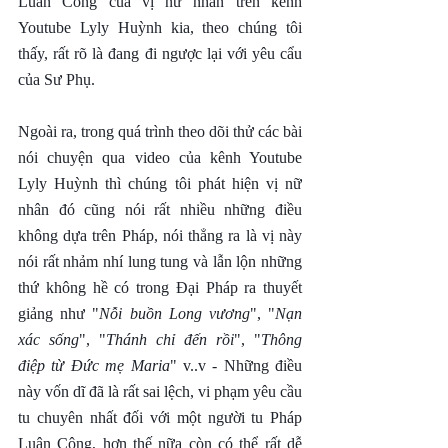
Luân Công của vị nữ nhân trên kênh 
Youtube Lyly Huỳnh kia, theo chúng tôi 
thấy, rất rõ là đang đi ngược lại với yêu cẩu 
của Sư Phụ.
Ngoài ra, trong quá trình theo dõi thử các bài 
nói chuyện qua video của kênh Youtube 
Lyly Huỳnh thì chúng tôi phát hiện vị nữ 
nhân đó cũng nói rất nhiều những điều 
không dựa trên Pháp, nói thẳng ra là vị này 
nói rất nhảm nhí lung tung và lẫn lộn những 
thứ không hề có trong Đại Pháp ra thuyết 
giảng như "
Nỗi buồn Long vương
", "
Nạn 
xác sống
", "
Thánh chỉ đến rồi
", "
Thông 
điệp từ Đức mẹ Maria
" v..v - Những điều 
này vốn dĩ đã là rất sai lệch, vi phạm yêu cầu 
tu chuyên nhất đối với một người tu Pháp 
Luân Công, hơn thế nữa còn có thể rất dễ 