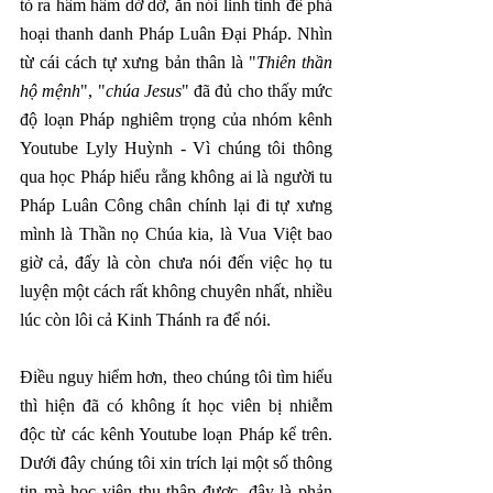
tỏ ra hâm hâm dở dở, ăn nói linh tinh để phá 
hoại thanh danh Pháp Luân Đại Pháp. Nhìn 
từ cái cách tự xưng bản thân là "
Thiên thần 
hộ mệnh
", "
chúa Jesus
" đã đủ cho thấy mức 
độ loạn Pháp nghiêm trọng của nhóm kênh 
Youtube Lyly Huỳnh - Vì chúng tôi thông 
qua học Pháp hiểu rằng không ai là người tu 
Pháp Luân Công chân chính lại đi tự xưng 
mình là Thần nọ Chúa kia, là Vua Việt bao 
giờ cả, đấy là còn chưa nói đến việc họ tu 
luyện một cách rất không chuyên nhất, nhiều 
lúc còn lôi cả Kinh Thánh ra để nói.
Điều nguy hiểm hơn, theo chúng tôi tìm hiểu 
thì hiện đã có không ít học viên bị nhiễm 
độc từ các kênh Youtube loạn Pháp kể trên. 
Dưới đây chúng tôi xin trích lại một số thông 
tin mà học viên thu thập được, đây là phản 