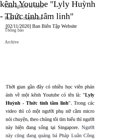
kênh Youtube "Lyly Huỳnh
Kinh nghiệm tu luyện
- Thức tỉnh tâm linh"
Phân tích chuyên sâu
[02/11/2020] Ban Biên Tập Website
Thông báo
Archive
Thời gian gần đây có nhiều học viên phản 
ánh về một kênh Youtube có tên là: "
Lyly 
Huỳnh - Thức tỉnh tâm linh
". Trong các 
video thì có một người phụ nữ cầm micro 
nói chuyện, theo chúng tôi tìm hiểu thì người 
này hiện đang sống tại Singapore. 
Người 
này cũng đang quảng bá Pháp Luân Công 