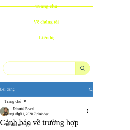
Trang chủ
Về chúng tôi
Liên hệ
Bài đăng
Trang chủ
Editorial Board
Trang chủ
1 thg 11, 2020
7 phút đọc
Cảnh báo về trường hợp
Bắt đầu tu luyện