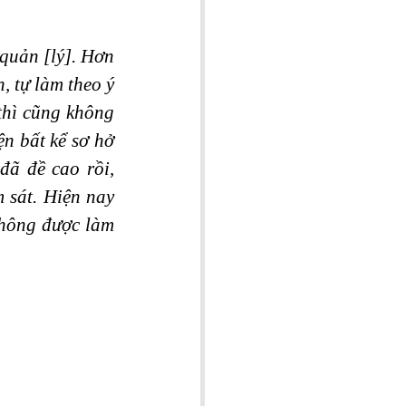
quản [lý]. Hơn 
 tự làm theo ý 
thì cũng không 
n bất kể sơ hở 
ã đề cao rồi, 
 sát. Hiện nay 
hông được làm 