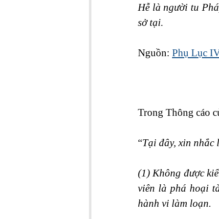
Hễ là người tu Phá
sở tại.
Nguồn: 
Phụ Lục IV
Trong Thông cáo c
“
Tại đây, xin nhắc 
(1) Không được kiếm
viên là phá hoại t
hành vi làm loạn.