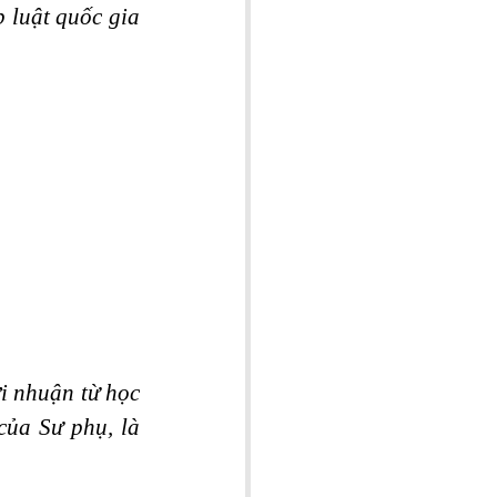
luật quốc gia 
i nhuận từ học 
ủa Sư phụ, là 