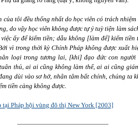
n của tôi đều thống nhất do học viên có trách nhiệm 
g, do vậy học viên không được tự ý tuỳ tiện làm sách,
việc ấy để kiếm tiền; dẫu không [làm để] kiếm tiền 
Bởi vì trong thời kỳ Chính Pháp không được xuất hiệ
ân loại trong tương lai, [khi] đạo đức con người đ
 tuân thủ, ai ai cũng không làm thế, ai ai cũng giám
đang dùi vào sơ hở, nhân tâm bất chính, chúng ta k
iếm tiền càng không được.
 tại Pháp hội vùng đô thị New York [2003]