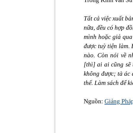
Tất cả việc xuất bả
nữa, đều có hợp đồn
mình hoặc giả qua 
được tuỳ tiện làm. 
nào. Còn nói về nh
[thì] ai ai cũng sẽ
không được; tà ác 
thế. Làm sách để k
Nguồn: 
Giảng Pháp