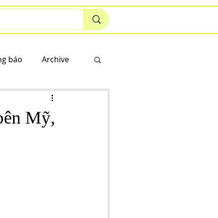
ng báo
Archive
bên Mỹ,