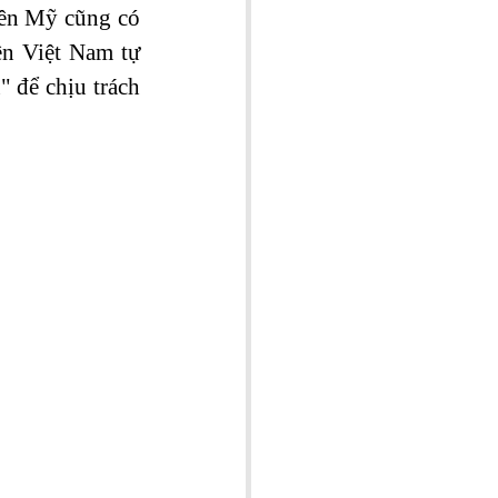
ên Mỹ cũng có 
n Việt Nam tự 
u
" để chịu trách 