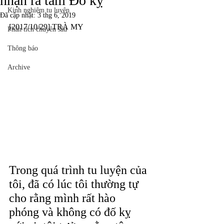
nhận ra tâm Đố kỵ
Kinh nghiệm tu luyện
Đã cập nhật:
3 thg 6, 2019
[2017/10/29] TRÀ MY
Phân tích chuyên sâu
Thông báo
Archive
Trong quá trình tu luyện của 
tôi, đã có lúc tôi thường tự 
cho rằng mình rất hào 
phóng và không có đố kỵ 