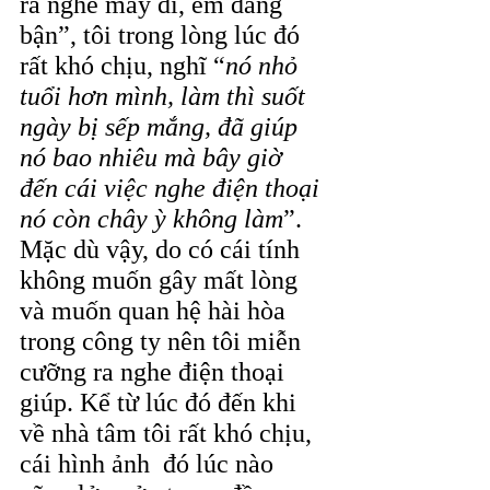
ra nghe máy đi, em đang 
bận”, tôi trong lòng lúc đó 
rất khó chịu, nghĩ “
nó nhỏ 
tuổi hơn mình, làm thì suốt 
ngày bị sếp mắng, đã giúp 
nó bao nhiêu mà bây giờ 
đến cái việc nghe điện thoại 
nó còn chây ỳ không làm
”. 
Mặc dù vậy, do có cái tính 
không muốn gây mất lòng 
và muốn quan hệ hài hòa 
trong công ty nên tôi miễn 
cưỡng ra nghe điện thoại 
giúp. Kể từ lúc đó đến khi 
về nhà tâm tôi rất khó chịu, 
cái hình ảnh  đó lúc nào 