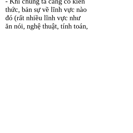
- Khi chúng ta càng có kiến 
thức, bản sự về lĩnh vực nào 
đó (rất nhiều lĩnh vực như 
ăn nói, nghệ thuật, tính toán, 
lập trình, lượt view, like trên 
facebook cao hơn v…v)  
hoặc có đặc điểm nào đó 
(đặc biệt là nữ giới: đẹp 
hơn, thân hình mảnh khảnh 
hơn v..v)  và gặp phải người 
không cùng “đẳng cấp” mà 
lại được người ta tán dương 
họ hơn mình, hoặc thấy họ 
nổi tiếng quá nhanh, so với 
mình thì vượt trội hơn mặc 
dù họ thực lực kém mình thì 