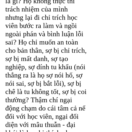
là gì? Họ không thực thi 
trách nhiệm của mình 
nhưng lại đi chỉ trích học 
viên bước ra làm và ngồi 
ngoài phán và bình luận lỗi 
sai? Họ chỉ muốn an toàn 
cho bản thân, sợ bị chỉ trích, 
sợ bị mất danh, sợ tạo 
nghiệp, sợ dính tu khẩu (nói 
thẳng ra là họ sợ nói hố, sợ 
nói sai, sợ bị bắt lỗi), sợ bị 
chê là tu không tốt, sợ bị coi 
thường? Thậm chí ngại 
động chạm do cái tâm cả nể 
đối với học viên, ngại đối 
diện với mâu thuẫn - đại 