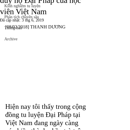
duy hộ Đại Pháp của học
Kinh nghiệm tu luyện
viên Việt Nam
Phân tích chuyên sâu
Đã cập nhật:
3 thg 6, 2019
[08/02/2018] THANH DƯƠNG
Thông báo
Archive
Hiện nay tôi thấy trong cộng 
đồng tu luyện Đại Pháp tại 
Việt Nam đang ngày càng 