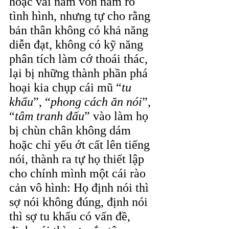
hoặc vài năm vốn nắm rõ 
tình hình, nhưng tự cho rằng 
bản thân không có khả năng 
diễn đạt, không có kỹ năng 
phân tích làm cớ thoái thác, 
lại bị những thành phần phá 
hoại kia chụp cái mũ “
tu 
khẩu
”, “
phong cách ăn nói
”, 
“
tâm tranh đấu
” vào làm họ 
bị chùn chân không dám 
hoặc chỉ yếu ớt cất lên tiếng 
nói, thành ra tự họ thiết lập 
cho chính mình một cái rào 
cản vô hình: Họ định nói thì 
sợ nói không đúng, định nói 
thì sợ tu khẩu có vấn đề, 