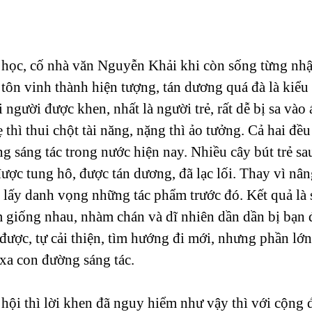
 học, cố nhà văn Nguyễn Khải khi còn sống từng nhận
tôn vinh thành hiện tượng, tán dương quá đà là kiểu
i người được khen, nhất là người trẻ, rất dễ bị sa và
thì thui chột tài năng, nặng thì ảo tưởng. Cả hai đều
ng sáng tác trong nước hiện nay. Nhiều cây bút trẻ sau
ợc tung hô, được tán dương, đã lạc lối. Thay vì nân
 lấy danh vọng những tác phẩm trước đó. Kết quả là 
 giống nhau, nhàm chán và dĩ nhiên dần dần bị bạn đ
ược, tự cải thiện, tìm hướng đi mới, nhưng phần lớn
 xa con đường sáng tác. 
 hội thì lời khen đã nguy hiểm như vậy thì với cộng 