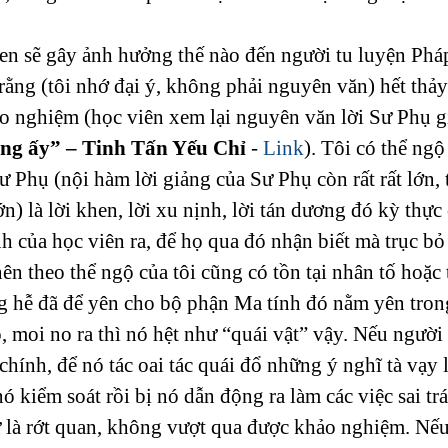
hen sẽ gây ảnh hưởng thế nào đến người tu luyện Ph
rằng (tôi nhớ đại ý, không phải nguyên văn) hết thảy
ảo nghiệm (học viên xem lại nguyên văn lời Sư Phụ g
ong ấy” – Tinh Tấn Yếu Chỉ
 -
 Link
). Tôi có thể ng
Sư Phụ (nội hàm lời giảng của Sư Phụ còn rất rất lớn, 
ớn) là lời khen, lời xu nịnh, lời tán dương đó kỳ thực 
h của học viên ra, để họ qua đó nhận biết mà trục bỏ
ên theo thể ngộ của tôi cũng có tồn tại nhân tố hoặc t
g hễ đã để yên cho bộ phận Ma tính đó nằm yên trong 
 moi no ra thì nó hệt như “quái vật” vậy. Nếu người 
hính, để nó tác oai tác quái đổ những ý nghĩ tà vạy 
 nó kiểm soát rồi bị nó dẫn động ra làm các việc sai trá
ư là rớt quan, không vượt qua được khảo nghiệm. Nếu