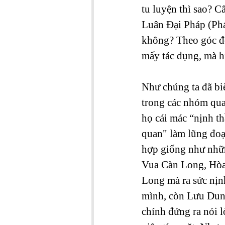
tu luyện thì sao? Câ
Luân Đại Pháp (Phá
không? Theo góc độ
mấy tác dụng, mà hi
Như chúng ta đã biế
trong các nhóm quan
họ cái mác “nịnh t
quan" làm lũng đoạn
hợp giống như những
Vua Càn Long, Hòa
Long mà ra sức nịn
mình, còn Lưu Dung
chính đứng ra nói l