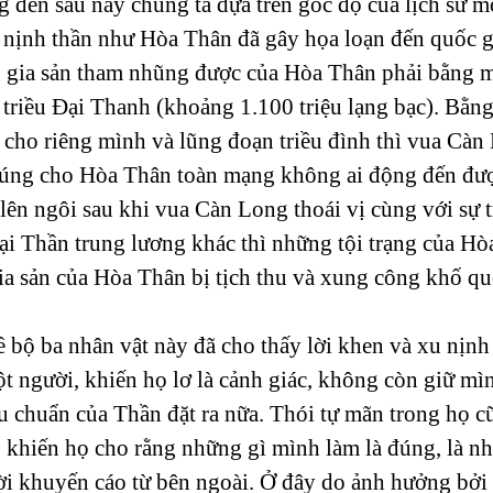
 đến sau này chúng ta dựa trên góc độ của lịch sử m
 nịnh thần như Hòa Thân đã gây họa loạn đến quốc gi
g gia sản tham nhũng được của Hòa Thân phải bằng 
 triều Đại Thanh (khoảng 1.100 triệu lạng bạc). Bằn
i cho riêng mình và lũng đoạn triều đình thì vua Cà
túng cho Hòa Thân toàn mạng không ai động đến được
ên ngôi sau khi vua Càn Long thoái vị cùng với sự t
i Thần trung lương khác thì những tội trạng của Hò
ia sản của Hòa Thân bị tịch thu và xung công khố quố
 bộ ba nhân vật này đã cho thấy lời khen và xu nịnh
một người, khiến họ lơ là cảnh giác, không còn giữ mì
êu chuẩn của Thần đặt ra nữa. Thói tự mãn trong họ c
, khiến họ cho rằng những gì mình làm là đúng, là nh
ời khuyến cáo từ bên ngoài. Ở đây do ảnh hưởng bởi 