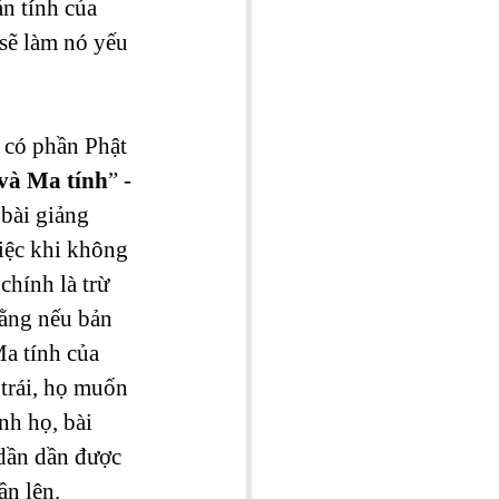
ản tính của 
sẽ làm nó yếu 
 có phần Phật 
 và Ma tính
” - 
bài giảng 
việc khi không 
chính là trừ 
rằng nếu bản 
a tính của 
 trái, họ muốn 
nh họ, bài 
 dần dần được 
ần lên.