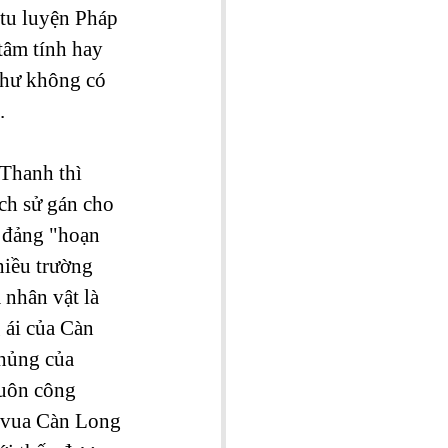
 tu luyện Pháp 
tâm tính hay 
như không có 
.
 Thanh thì 
ch sử gán cho 
 đảng "hoạn 
hiều trường 
 nhân vật là 
ái của Càn 
hủng của 
luôn công 
n vua Càn Long 