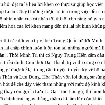
u hỏi đặt ra là liệu lời khen có thực sự giúp học viên
p Luân Công) hưởng được lợi ích trong việc đề cao 
 nhìn nhận của cá nhân tôi thì tôi cho rằng nó gần 
ểm họa của lời khen mang đến thì lại rất kinh khủng
t thì các đời vua trị vì bên Trung Quốc từ đời Minh,
 lại chấp chính luôn luôn tồn tại những người mà lị
hần”. Thời Minh Trị thì có Ngụy Trung Hiền cầm đầu
 triều đình. Còn thời Đại Thanh trị vì thì cũng có n
 gì được kể lại trong câu truyện truyền kỳ về bộ ba
 Thân và Lưu Dung. Hòa Thân vốn lợi dụng sự sùng 
h hót để che đậy việc tham nhũng với mức độ kinh k
 (hay còn gọi là Lưu La Oa – tức Lưu gù) thì luôn 
ời chính trực ngay thẳng, thậm chí lắm lúc còn khiế