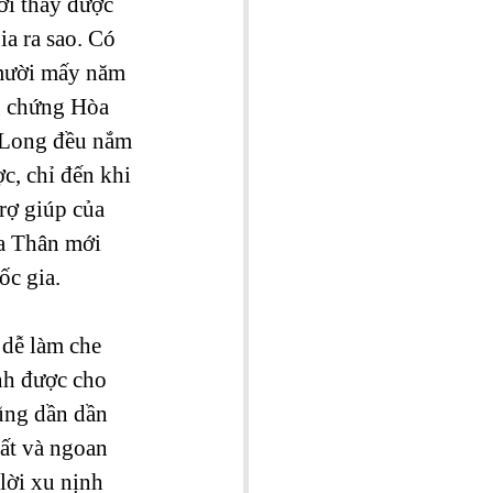
ới thấy được 
a ra sao. Có 
mười mấy năm 
g chứng Hòa 
n Long đều nắm 
, chỉ đến khi 
rợ giúp của 
a Thân mới 
c gia. 
 dễ làm che 
nh được cho 
ũng dần dần 
ất và ngoan 
lời xu nịnh 