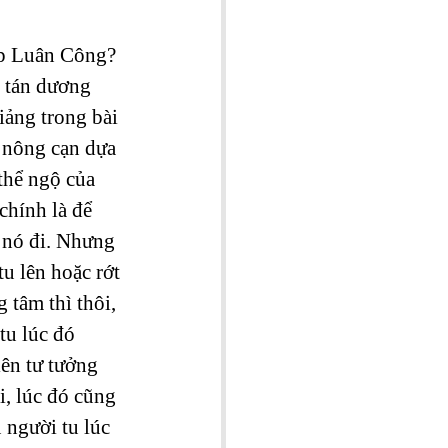
áp Luân Công? 
 tán dương 
iảng trong bài 
ộ nông cạn dựa 
thể ngộ của 
chính là để 
 nó đi. Nhưng 
u lên hoặc rớt 
tâm thì thôi, 
tu lúc đó 
lên tư tưởng 
i, lúc đó cũng 
 người tu lúc 