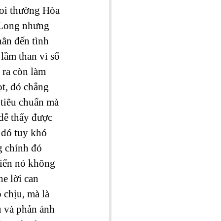
oi thường Hòa 
 Long nhưng 
ân đến tình 
lầm than vì số 
 ra còn làm 
ọt, đó chẳng 
 tiêu chuẩn mà 
dễ thấy được 
 đó tuy khó 
g chính đó 
hiến nó không 
e lời can 
 chịu, mà là 
u và phản ánh 