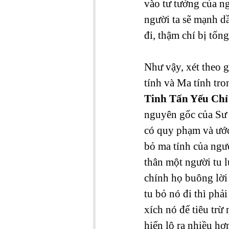
vào tư tưởng của ngư
người ta sẽ mạnh dầ
đi, thậm chí bị tốn
Như vậy, xét theo g
tính và Ma tính tro
Tinh Tấn Yếu Chỉ
nguyên gốc của Sư 
có quy phạm và ước 
bỏ ma tính của ngườ
thân một người tu l
chính họ buông lời 
tu bỏ nó đi thì phải
xích nó để tiêu trừ
hiển lộ ra nhiều hơ