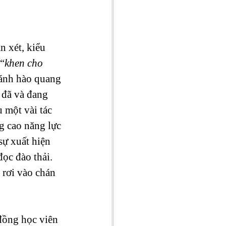
 xét, kiểu 
 “
khen cho 
o ánh hào quang 
 đã và đang 
 một vài tác 
g cao năng lực 
sự xuất hiện 
ọc đào thải. 
 rơi vào chán 
đồng học viên 