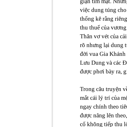
giận tím mặt. Nhưng
việc dung túng cho
thống kê rằng riên
thu thuế của vương
Thân vơ vét của cả
rõ nhưng lại dung 
đời vua Gia Khánh l
Lưu Dung và các Đạ
được phơi bày ra, g
Trong câu truyện về
mắt cái lý trí của 
ngay chính theo ti
được nâng lên theo
cố không tiếp thu l