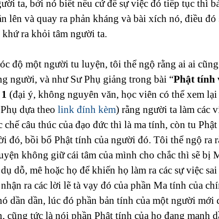
ời ta, bởi nó biết nếu cứ để sự việc đó tiếp tục thì b
n lên và quay ra phản kháng và bài xích nó, điều đó 
g khứ ra khỏi tâm người ta.
óc độ một người tu luyện, tôi thể ngộ rằng ai ai cũng
ng người, và như Sư Phụ giảng trong bài “
Phật tính
 1
 (đại ý, không nguyên văn, học viên có thể xem lại 
Phụ dựa theo 
link đính kèm
) rằng người ta làm các 
chế câu thúc của đạo đức thì là ma tính, còn tu Phật 
i đó, bồi bổ Phật tính của người đó. Tôi thể ngộ ra 
uyện không giữ cái tâm của mình cho chắc thì sẽ bị M
dụ dỗ, mê hoặc họ để khiến họ làm ra các sự việc sai
 nhận ra các lời lẽ tà vạy đó của phần Ma tính của chí
 nó dần dần, lúc đó phần bản tính của một người mới
n, cũng tức là nói phần Phật tính của họ đang mạnh d