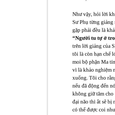
Như vậy, hỏi lời k
Sư Phụ từng giảng 
gặp phải đều là kh
“Người tu tự ở tr
trên lời giảng của 
tôi là còn hạn chế l
moi bộ phận Ma tín
vì là khảo nghiệm n
xuống. Tôi cho rằn
nếu đã động đến nó,
không giữ tâm cho c
đại não thì ắt sẽ bị
có thể được coi nh