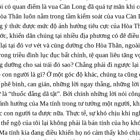
i có quan điểm là vua Càn Long đã quá tự mãn khi c
òa Thân luôn nằm trong tầm kiểm soát của vua Càn
ng ý thức được mức độ ảnh hưởng tiêu cực của Hòa Th
ước, khiến dân chúng tại nhiều địa phương có đê điều 
 lại tại đó vơ vét và cúng dường cho Hòa Thân, ngoài
rong triều đình lục đục bất chính, tệ quan liêu tăng v
g dưỡng cho sai trái đó sao? Chẳng phải đi ngược lại
 con người là gì? Ở một góc độ khác, chúng ta cũng 
i phê bình, can gián, những lời ngay thẳng, những lời
là “thuốc đắng dã tật”. Bởi chính những lời nói côn
 ảnh hưởng của Ma tính trong tư tưởng một người, k
 con người ta được nữa. Thực tế, sự khó chịu khi ngh
 thể ngộ của tôi lại không phải là bản tính của họ khó
 Ma tính kia đang điều khiển họ nó cảm thấy khó chị