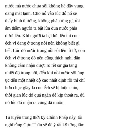
nước mà nước chưa sôi không hề đậy vung, 
đang mát lạnh. Cho nó vào lúc đó nó sẽ 
thấy bình thường, không phản ứng gì, rồi 
âm thầm người ta bật lửa đun nước phía 
dưới lên. Khi người ta bật lửa lên thì con 
ếch vì đang ở trong nồi nên không biết gì 
hết. Lúc đó nước trong nồi sôi lên từ từ, con 
ếch vì ở trong đó nên cũng thích nghi dần 
không cảm nhận được rõ rệt sự gia tăng 
nhiệt độ trong nồi, đến khi nồi nước sôi ùng 
ục đến một nhiệt độ cao nhất định rồi thì chỉ 
hơn chục giây là con ếch sẽ bị luộc chín, 
thời gian lúc đó quá ngắn để kịp thoát ra, dù 
nó lúc đó nhận ra cũng đã muộn. 
Tu luyện trong thời kỳ Chính Pháp này, tôi 
nghĩ rằng Cựu Thần sẽ để ý rất kỹ từng tâm 