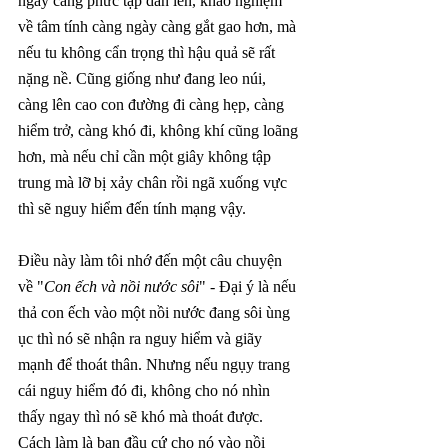
ngày càng phức tạp dần lên, khảo nghiệm 
về tâm tính càng ngày càng gắt gao hơn, mà 
nếu tu không cẩn trọng thì hậu quả sẽ rất 
nặng nề. Cũng giống như đang leo núi, 
càng lên cao con đường đi càng hẹp, càng 
hiểm trở, càng khó đi, không khí cũng loãng 
hơn, mà nếu chỉ cần một giây không tập 
trung mà lỡ bị xảy chân rồi ngã xuống vực 
thì sẽ nguy hiểm đến tính mạng vậy.
Điều này làm tôi nhớ đến một câu chuyện 
về "
Con ếch và nồi nước sôi
" - Đại ý là nếu 
thả con ếch vào một nồi nước đang sôi ùng 
ục thì nó sẽ nhận ra nguy hiểm và giãy 
mạnh để thoát thân. Nhưng nếu ngụy trang 
cái nguy hiểm đó đi, không cho nó nhìn 
thấy ngay thì nó sẽ khó mà thoát được. 
Cách làm là ban đầu cứ cho nó vào nồi 