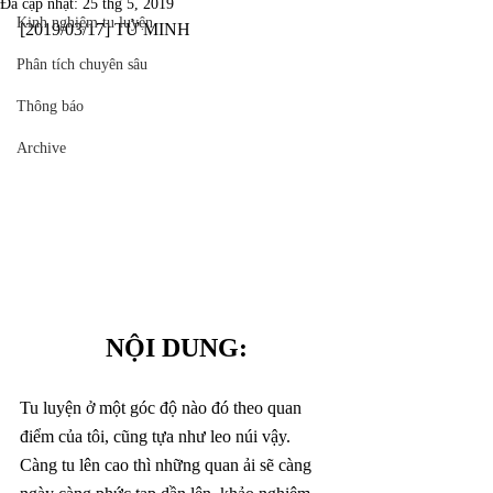
Đã cập nhật:
25 thg 5, 2019
Kinh nghiệm tu luyện
[2019/03/17] TỬ MINH 
Phân tích chuyên sâu
Thông báo
Archive
NỘI DUNG:
Tu luyện ở một góc độ nào đó theo quan 
điểm của tôi, cũng tựa như leo núi vậy. 
Càng tu lên cao thì những quan ải sẽ càng 