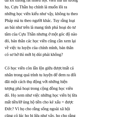
đã lôi xuống rất nhiều học viên mà tin tưởng 
họ, Cựu Thần họ chính là muốn lôi ra 
những học viên kiểu như vậy, không tu theo 
Pháp mà tu theo người khác. Tuy rằng loại 
an bài như trên là mang tính phá hoại do tư 
tâm của Cựu Thần nhưng ở một góc độ nào 
đó, bản thân các học viên cũng cần xem lại 
về việc tu luyện của chính mình, bản thân 
có sơ hở thì mới bị dùi phải không?
Có học viên còn lẫn lộn giữa được/mất cá 
nhân trong quá trình tu luyện để đem ra đối 
đãi một cách thụ động với những hiện 
tượng phá hoại trong cộng đồng học viên 
đó. Họ xem như việc những học viên bị lừa 
mất tiền/lỡ ủng hộ tiền cho kẻ xấu = được 
Đức? Vì họ cho rằng sống ngoài xã hội 
cũng có lúc họ bị lừa như vậy, họ cho rằng 