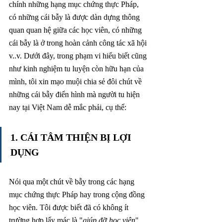
chính những hạng mục chứng thực Pháp, 
có những cái bẫy là được dàn dựng thông 
quan quan hệ giữa các học viên, có những 
cái bẫy là ở trong hoàn cảnh công tác xã hội 
v..v. Dưới đây, trong phạm vi hiểu biết cũng 
như kinh nghiệm tu luyện còn hữu hạn của 
mình, tôi xin mạo muội chia sẻ đôi chút về 
những cái bẫy điển hình mà người tu hiện 
nay tại Việt Nam dễ mắc phải, cụ thể:
1. CÁI TÂM THIỆN BỊ LỢI 
DỤNG 
Nói qua một chút về bẫy trong các hạng 
mục chứng thực Pháp hay trong cộng đồng 
học viên. Tôi được biết đã có không ít 
trường hợp lấy mác là "
giúp đỡ học viên
", 