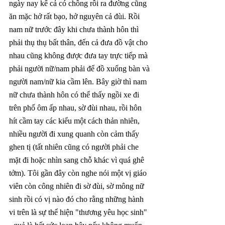
ngày nay kể cả có chồng rồi ra đường cũng 
ăn mặc hở rất bạo, hở nguyên cả đùi. Rồi 
nam nữ trước đây khi chưa thành hôn thì 
phải thụ thụ bất thân, đến cả đưa đồ vật cho 
nhau cũng không được đưa tay trực tiếp mà 
phải người nữ/nam phải để đồ xuống bàn và 
người nam/nữ kia cầm lên. Bây giờ thì nam 
nữ chưa thành hôn có thể thấy ngồi xe đi 
trên phố ôm ấp nhau, sờ đùi nhau, rồi hôn 
hít cầm tay các kiểu một cách thản nhiên, 
nhiều người đi xung quanh còn cảm thấy 
ghen tị (tất nhiên cũng có người phải che 
mặt đi hoặc nhìn sang chỗ khác vì quá ghê 
tởm). Tôi gần đây còn nghe nói một vị giáo 
viên còn công nhiên đi sờ đùi, sờ mông nữ 
sinh rồi có vị nào đó cho rằng những hành 
vi trên là sự thể hiện "thương yêu học sinh" 