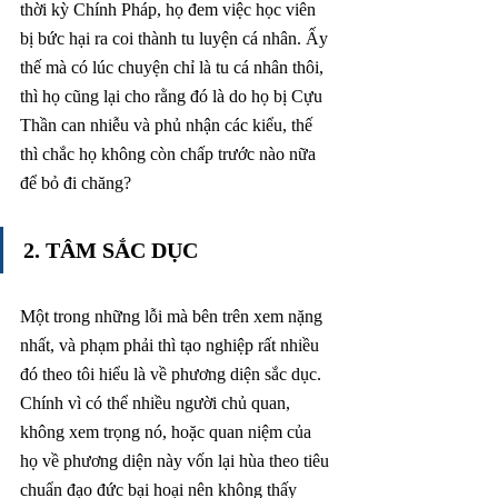
thời kỳ Chính Pháp, họ đem việc học viên 
bị bức hại ra coi thành tu luyện cá nhân. Ấy 
thế mà có lúc chuyện chỉ là tu cá nhân thôi, 
thì họ cũng lại cho rằng đó là do họ bị Cựu 
Thần can nhiễu và phủ nhận các kiểu, thế 
thì chắc họ không còn chấp trước nào nữa 
để bỏ đi chăng?
2. TÂM SẮC DỤC 
Một trong những lỗi mà bên trên xem nặng 
nhất, và phạm phải thì tạo nghiệp rất nhiều 
đó theo tôi hiểu là về phương diện sắc dục. 
Chính vì có thể nhiều người chủ quan, 
không xem trọng nó, hoặc quan niệm của 
họ về phương diện này vốn lại hùa theo tiêu 
chuẩn đạo đức bại hoại nên không thấy 