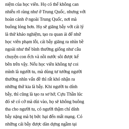
niệm của học viên. Họ có thể không can 
nhiễu rõ ràng như ở Trung Quốc, nhưng với 
hoàn cảnh ở ngoài Trung Quốc, nơi mà 
buông lỏng hơn. Họ sẽ giăng bẫy với cái lý 
là thử khảo nghiệm, tạo ra quan ải để nhử 
học viên phạm lỗi, cái bẫy giăng ra nhìn bề 
ngoài như thể bình thường giống như câu 
chuyện con ếch và nồi nước sôi được kể 
bên trên vậy. Nếu học viên không tự coi 
mình là người tu, mà dùng tư tưởng người 
thường nhìn vấn đề thì rất khó nhận ra 
những thứ kia là bẫy. Khi người tu dính 
bẫy, thì cũng là tạo ra sơ hở, Cựu Thần lúc 
đó sẽ có cớ mà dùi vào, họ sẽ không buông 
tha cho người tu, có người thậm chí dính 
bẫy nặng mà bị bức hại đến mất mạng. Có 
những cái bẫy được dàn dựng ngầm tại 