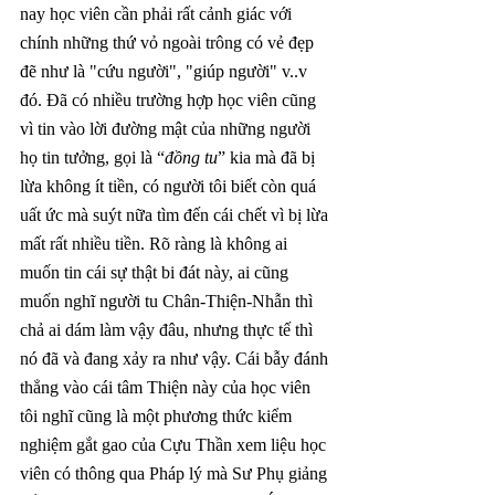
nay học viên cần phải rất cảnh giác với 
chính những thứ vỏ ngoài trông có vẻ đẹp 
đẽ như là "cứu người", "giúp người" v..v 
đó. Đã có nhiều trường hợp học viên cũng 
vì tin vào lời đường mật của những người 
họ tin tưởng, gọi là “
đồng tu
” kia mà đã bị 
lừa không ít tiền, có người tôi biết còn quá 
uất ức mà suýt nữa tìm đến cái chết vì bị lừa 
mất rất nhiều tiền. Rõ ràng là không ai 
muốn tin cái sự thật bi đát này, ai cũng 
muốn nghĩ người tu Chân-Thiện-Nhẫn thì 
chả ai dám làm vậy đâu, nhưng thực tế thì 
nó đã và đang xảy ra như vậy. Cái bẫy đánh 
thẳng vào cái tâm Thiện này của học viên 
tôi nghĩ cũng là một phương thức kiểm 
nghiệm gắt gao của Cựu Thần xem liệu học 
viên có thông qua Pháp lý mà Sư Phụ giảng 