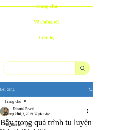
Trang chủ
Về chúng tôi
Liên hệ
Bài đăng
Trang chủ
Editorial Board
Trang chủ
17 thg 3, 2019
37 phút đọc
Bẫy trong quá trình tu luyện
Bắt đầu tu luyện