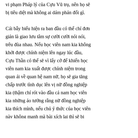
vi phạm Pháp lý của Cựu Vũ trụ, nên họ sẽ 
bị tiêu diệt mà không ai dám phản đối gì.
Cái bẫy biểu hiện ra ban đầu có thể chỉ đơn 
giản là giao lưu tâm sự cười cười nói nói, 
trêu đùa nhau. Nếu học viên nam kia không 
khởi được chính niệm lên ngay lúc đầu, 
Cựu Thần có thể sẽ vì lấy cớ để khiến học 
viên nam kia xuất được chính niệm trong 
quan ải về quan hệ nam nữ, họ sẽ gia tăng 
chấp trước tình dục lên vị nữ đồng nghiệp 
kia (thậm chí rót vào đầu cả nam học viên 
kia những ảo tưởng rằng nữ đồng nghiệp 
kia thích mình, nếu chủ ý thức của học viên 
này không mạnh mà bài xích lại thì sẽ bị 
thao túng), biểu hiện bề mặt là sau đó cử chỉ 
bắt đầu thân mật hơn, bạo dạn hơn, chuyển 