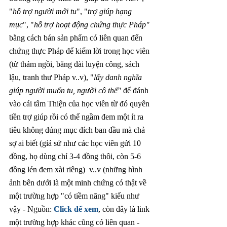
"
hỗ trợ người mới tu
", "
trợ giúp hạng 
mục
", "
hỗ trợ hoạt động chứng thực Pháp" 
bằng cách bán sản phẩm có liên quan đến 
chứng thực Pháp để kiếm lời trong học viên 
(từ thảm ngồi, băng đài luyện công, sách 
lậu, tranh thư Pháp v..v), "
lấy danh nghĩa 
giúp người muốn tu, người cô thế" 
để đánh 
vào cái tâm Thiện của học viên từ đó quyên 
tiền trợ giúp rồi có thể ngầm đem một ít ra 
tiêu không đúng mục đích ban đầu mà chả 
sợ ai biết (gỉả sử như các học viên gửi 10 
đồng, họ dùng chỉ 3-4 đồng thôi, còn 5-6 
đồng lén đem xài riêng)  v..v (những hình 
ảnh bên dưới là một minh chứng có thật về 
một trường hợp "có tiềm năng" kiểu như 
vậy - Nguồn:
Click để xem
, còn đây là link 
một trường hợp khác cũng có liên quan - 