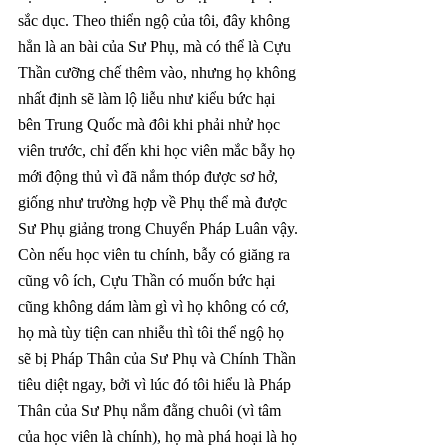
sắc dục. Theo thiển ngộ của tôi, đây không 
hẳn là an bài của Sư Phụ, mà có thể là Cựu 
Thần cưỡng chế thêm vào, nhưng họ không 
nhất định sẽ làm lộ liễu như kiểu bức hại 
bên Trung Quốc mà đôi khi phải nhử học 
viên trước, chỉ đến khi học viên mắc bẫy họ 
mới động thủ vì đã nắm thóp được sơ hở, 
giống như trường hợp về Phụ thể mà được 
Sư Phụ giảng trong Chuyển Pháp Luân vậy. 
Còn nếu học viên tu chính, bẫy có giăng ra 
cũng vô ích, Cựu Thần có muốn bức hại 
cũng không dám làm gì vì họ không có cớ, 
họ mà tùy tiện can nhiễu thì tôi thể ngộ họ 
sẽ bị Pháp Thân của Sư Phụ và Chính Thần 
tiêu diệt ngay, bởi vì lúc đó tôi hiểu là Pháp 
Thân của Sư Phụ nắm đằng chuôi (vì tâm 
của học viên là chính), họ mà phá hoại là họ 