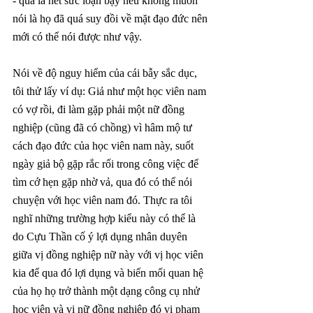
- quả là hết sức loạn bậy nếu không muốn 
nói là họ đã quá suy đồi về mặt đạo đức nên 
mới có thể nói được như vậy.
Nói về độ nguy hiểm của cái bẫy sắc dục, 
tôi thử lấy ví dụ: Giả như một học viên nam 
có vợ rồi, đi làm gặp phải một nữ đồng 
nghiệp (cũng đã có chồng) vì hâm mộ tư 
cách đạo đức của học viên nam này, suốt 
ngày giả bộ gặp rắc rối trong công việc để 
tìm cớ hẹn gặp nhờ vả, qua đó có thể nói 
chuyện với học viên nam đó. Thực ra tôi 
nghĩ những trường hợp kiểu này có thể là 
do Cựu Thần cố ý lợi dụng nhân duyên 
giữa vị đồng nghiệp nữ này với vị học viên 
kia để qua đó lợi dụng và biến mối quan hệ 
của họ họ trở thành một dạng công cụ nhử 
học viên và vị nữ đồng nghiệp đó vi phạm 